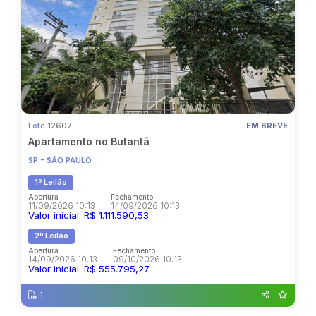
Lote
12607
EM BREVE
Apartamento no Butantã
SP - SÃO PAULO
1º Leilão
Abertura
Fechamento
11/09/2026 10:13
14/09/2026 10:13
Valor inicial: R$ 1.111.590,53
2º Leilão
Abertura
Fechamento
14/09/2026 10:13
09/10/2026 10:13
Valor inicial: R$ 555.795,27
1