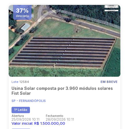
37%
desconto
Lote
12584
EM BREVE
Usina Solar composta por 3.960 módulos solares
Fist Solar
SP - FERNANDÓPOLIS
1º Leilão
Abertura
Fechamento
25/09/2026 10:11
28/09/2026 10:11
Valor inicial: R$ 1.500.000,00