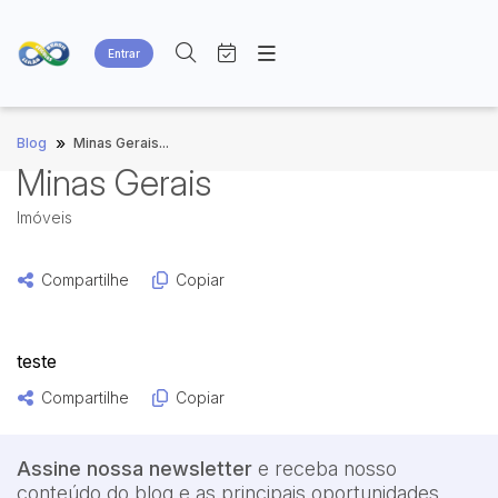
Entrar
Criar conta
Entrar
Site
Busca por palavra-chave
»
Blog
Minas Gerais...
Agenda
Home
Minas Gerais
Quem Somos
Quem Somos
Categoria
Subcategoria
Eventos
Contato
Imóveis
Fale Conosco
Busca por categoria
Compartilhe
Copiar
Estados
Cidade
teste
Bairro
Comitente
Compartilhe
Copiar
Judiciais
Extrajudiciais
Faixa de valor
Assine nossa newsletter
e receba nosso
conteúdo do blog e as principais oportunidades
R$
R$
até