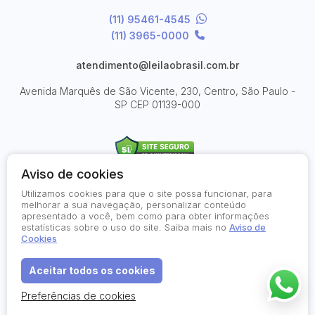
(11) 95461-4545
(11) 3965-0000
atendimento@leilaobrasil.com.br
Avenida Marquês de São Vicente, 230, Centro, São Paulo -
SP
CEP 01139-000
Aviso de cookies
Utilizamos cookies para que o site possa funcionar, para
© 2026-present - Todos os direitos reservados
melhorar a sua navegação, personalizar conteúdo
apresentado a você, bem como para obter informações
Política de Privacidade
estatísticas sobre o uso do site. Saiba mais no
Aviso de
Aviso de Cookies
Cookies
Termos de Uso
Aceitar todos os cookies
Preferências de cookies