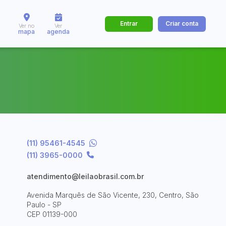
Entrar
Criar conta
Ver no
Ver
mapa
agenda
dos
Cidade
 de valor
até
R$
(11) 95461-4545
Pesquisar
(11) 3965-0000
atendimento@leilaobrasil.com.br
Avenida Marquês de São Vicente, 230, Centro, São
Paulo - SP
CEP 01139-000