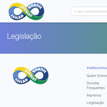
Busca por palavra-chave
Categoria
Legislação
...
Bairro
Comitente
Instituciona
Quem Somo
Dúvidas
Frequentes
Imprensa
Legislação