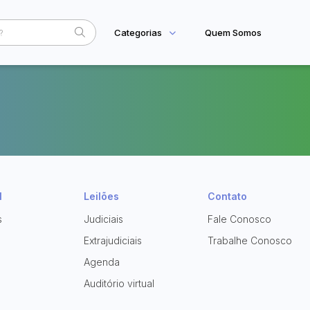
Categorias
Quem Somos
Home
Subcategoria
Esta
Eventos
Fale Conosco
Faixa
Judiciais
Extrajudiciais
R$
l
Leilões
Contato
s
Judiciais
Fale Conosco
Extrajudiciais
Trabalhe Conosco
Agenda
Auditório virtual