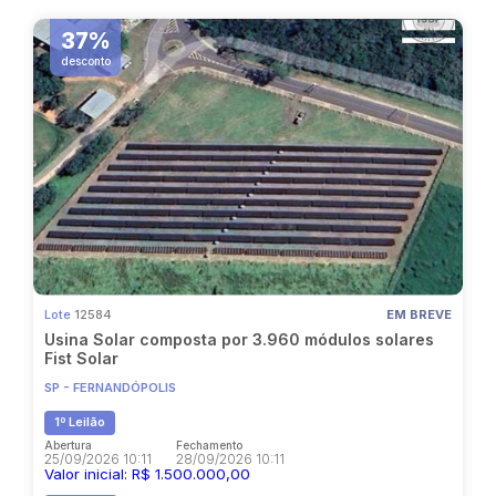
37%
desconto
Lote
12584
EM BREVE
Usina Solar composta por 3.960 módulos solares
Fist Solar
SP - FERNANDÓPOLIS
1º Leilão
Abertura
Fechamento
25/09/2026 10:11
28/09/2026 10:11
Valor inicial: R$ 1.500.000,00