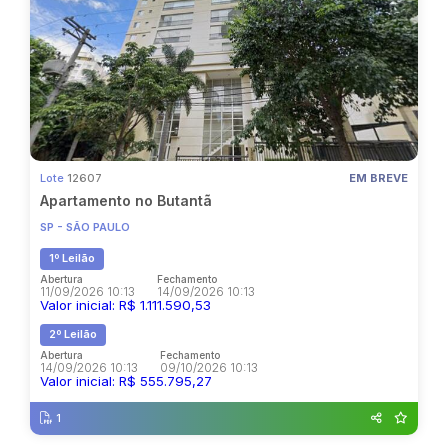
Lote
12607
EM BREVE
Apartamento no Butantã
SP - SÃO PAULO
1º Leilão
Abertura
Fechamento
11/09/2026 10:13
14/09/2026 10:13
Valor inicial: R$ 1.111.590,53
2º Leilão
Abertura
Fechamento
14/09/2026 10:13
09/10/2026 10:13
Valor inicial: R$ 555.795,27
1