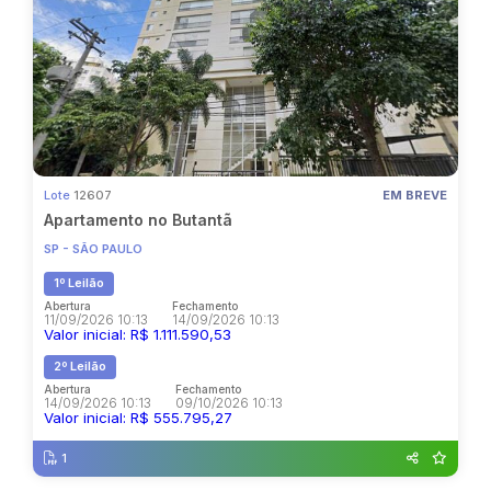
Lote
12607
EM BREVE
Apartamento no Butantã
SP - SÃO PAULO
1º Leilão
Abertura
Fechamento
11/09/2026 10:13
14/09/2026 10:13
Valor inicial: R$ 1.111.590,53
2º Leilão
Abertura
Fechamento
14/09/2026 10:13
09/10/2026 10:13
Valor inicial: R$ 555.795,27
1