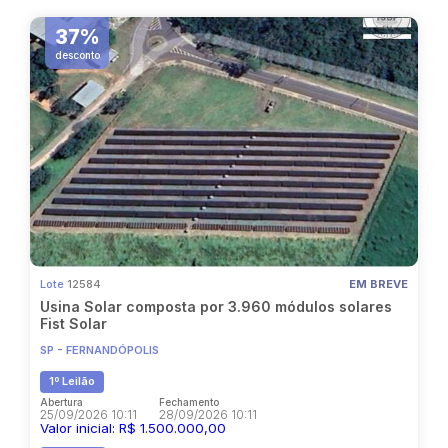
37%
desconto
Lote
12584
EM BREVE
Usina Solar composta por 3.960 módulos solares
Fist Solar
SP - FERNANDÓPOLIS
1º Leilão
Abertura
Fechamento
25/09/2026 10:11
28/09/2026 10:11
Valor inicial: R$ 1.500.000,00