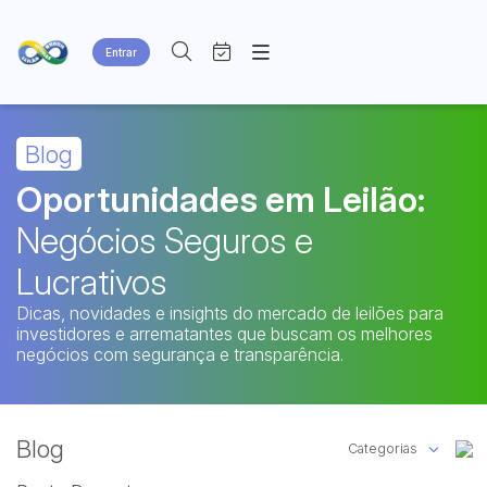
Entrar
Criar conta
Entrar
Site
Busca por palavra-chave
Agenda
Blog
Home
Quem Somos
Quem Somos
Oportunidades em Leilão:
Categoria
Subcategoria
Eventos
Contato
Negócios Seguros e
Fale Conosco
Busca por categoria
Lucrativos
Estados
Cidade
Dicas, novidades e insights do mercado de leilões para
investidores e arrematantes que buscam os melhores
Bairro
Comitente
negócios com segurança e transparência.
Judiciais
Extrajudiciais
Blog
Faixa de valor
Categorias
R$
R$
até