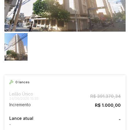
0
lances
Leilão Único
R$ 391.370,34
24/06/2026 15:35
Incremento
R$ 1.000,00
Lance atual
-
-