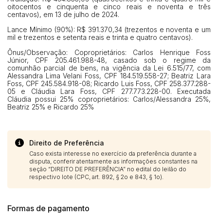
oitocentos e cinquenta e cinco reais e noventa e três
centavos), em 13 de julho de 2024.
Lance Mínimo (90%): R$ 391.370,34 (trezentos e noventa e um
mil e trezentos e setenta reais e trinta e quatro centavos).
Ônus/Observação: Coproprietários: Carlos Henrique Foss
Júnior, CPF 205.461.988-48, casado sob o regime da
comunhão parcial de bens, na vigência da Lei 6.515/77, com
Alessandra Lima Velani Foss, CPF 184.519.558-27; Beatriz Lara
Foss, CPF 245.584.918-08; Ricardo Luis Foss, CPF 258.377.288-
05 e Cláudia Lara Foss, CPF 277.773.228-00. Executada
Cláudia possui 25% coproprietários: Carlos/Alessandra 25%,
Beatriz 25% e Ricardo 25%
Direito de Preferência
Caso exista interesse no exercício da preferência durante a
disputa, conferir atentamente as informações constantes na
seção “DIREITO DE PREFERÊNCIA” no edital do leilão do
respectivo lote (CPC, art. 892, § 2o e 843, § 1o).
Formas de pagamento