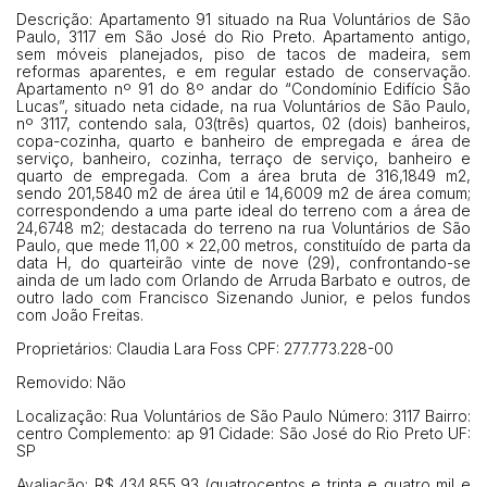
Descrição: Apartamento 91 situado na Rua Voluntários de São
Habilite-se para efetuar lances ou
Paulo, 3117 em São José do Rio Preto. Apartamento antigo,
Histórico de Propostas
propostas
Envie sua Proposta
sem móveis planejados, piso de tacos de madeira, sem
reformas aparentes, e em regular estado de conservação.
(Art. 895, CPC)
Data
Usuário
Valor
Apartamento nº 91 do 8º andar do “Condomínio Edifício São
Lucas”, situado neta cidade, na rua Voluntários de São Paulo,
14/04/2025 18:43:11
TIAGOFELIPE
R$ 1,00
nº 3117, contendo sala, 03(três) quartos, 02 (dois) banheiros,
copa-cozinha, quarto e banheiro de empregada e área de
Clique aqui para fazer login
14/04/2025 18:43:11
TIAGOFELIPE
R$ 1,00
serviço, banheiro, cozinha, terraço de serviço, banheiro e
quarto de empregada. Com a área bruta de 316,1849 m2,
14/04/2025 18:43:11
TIAGOFELIPE
R$ 1,00
sendo 201,5840 m2 de área útil e 14,6009 m2 de área comum;
correspondendo a uma parte ideal do terreno com a área de
24,6748 m2; destacada do terreno na rua Voluntários de São
Paulo, que mede 11,00 x 22,00 metros, constituído de parta da
data H, do quarteirão vinte de nove (29), confrontando-se
ainda de um lado com Orlando de Arruda Barbato e outros, de
outro lado com Francisco Sizenando Junior, e pelos fundos
com João Freitas.
Proprietários: Claudia Lara Foss CPF: 277.773.228-00
Removido: Não
Localização: Rua Voluntários de São Paulo Número: 3117 Bairro:
centro Complemento: ap 91 Cidade: São José do Rio Preto UF:
SP
Avaliação: R$ 434.855,93 (quatrocentos e trinta e quatro mil e