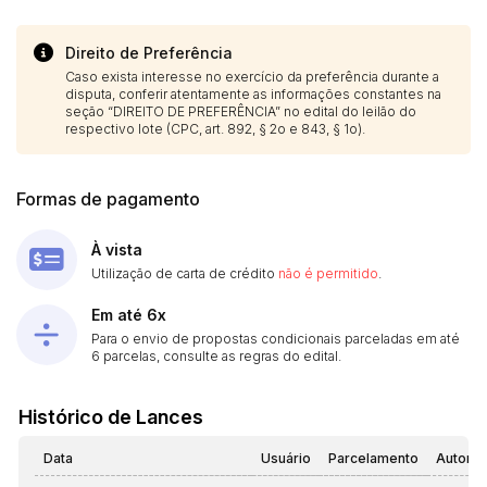
Direito de Preferência
Caso exista interesse no exercício da preferência durante a
disputa, conferir atentamente as informações constantes na
seção “DIREITO DE PREFERÊNCIA” no edital do leilão do
respectivo lote (CPC, art. 892, § 2o e 843, § 1o).
Formas de pagamento
À vista
Utilização de carta de crédito
não é permitido
.
Em até 6x
Para o envio de propostas condicionais parceladas em até
6 parcelas, consulte as regras do edital.
Histórico de Lances
Data
Usuário
Parcelamento
Automá