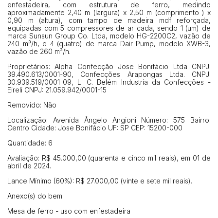
enfestadeira, com estrutura de ferro, medindo
aproximadamente 2,40 m (largura) x 2,50 m (comprimento ) x
0,90 m (altura), com tampo de madeira mdf reforçada,
equipadas com 5 compressores de ar cada, sendo 1 (um) de
Habilite-se para efetuar lances ou
Histórico de Propostas
marca Sunsun Group Co. Ltda, modelo HG-2200C2, vazão de
propostas
Envie sua Proposta
240 m³/h, e 4 (quatro) de marca Dair Pump, modelo XWB-3,
vazão de 260 m³/h.
(Art. 895, CPC)
Data
Usuário
Valor
Proprietários: Alpha Confecção Jose Bonifácio Ltda CNPJ:
14/04/2025 18:43:11
TIAGOFELIPE
R$ 1,00
39.490.613/0001-90, Confecções Arapongas Ltda. CNPJ:
30.939.519/0001-09, L. C. Belém Industria da Confecções -
Clique aqui para fazer login
14/04/2025 18:43:11
TIAGOFELIPE
R$ 1,00
Eireli CNPJ: 21.059.942/0001-15
14/04/2025 18:43:11
TIAGOFELIPE
R$ 1,00
Removido: Não
Localização: Avenida Ângelo Angioni Número: 575 Bairro:
Centro Cidade: Jose Bonifácio UF: SP CEP: 15200-000
Quantidade: 6
Avaliação: R$ 45.000,00 (quarenta e cinco mil reais), em 01 de
abril de 2024.
Lance Mínimo (60%): R$ 27.000,00 (vinte e sete mil reais).
Anexo(s) do bem:
Mesa de ferro - uso com enfestadeira