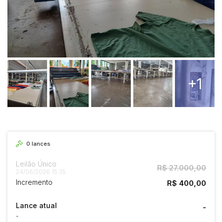
+1
0
lances
Leilão Único
R$ 27.000,00
24/06/2026 15:35
Incremento
R$ 400,00
Lance atual
-
-