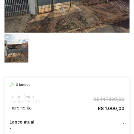
0
lances
Leilão Único
R$ 147.339,00
24/06/2026 15:35
Incremento
R$ 1.000,00
Lance atual
-
-