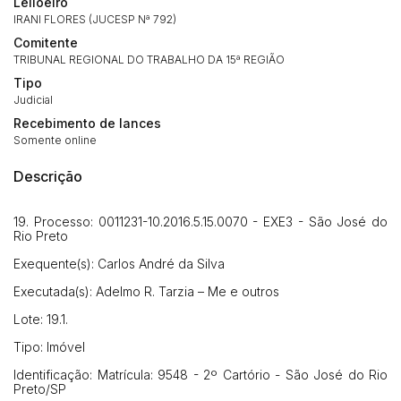
Leiloeiro
IRANI FLORES (JUCESP Nª 792)
Comitente
TRIBUNAL REGIONAL DO TRABALHO DA 15ª REGIÃO
Tipo
Judicial
Recebimento de lances
Somente online
Descrição
19. Processo: 0011231-10.2016.5.15.0070 - EXE3 - São José do
Rio Preto
Exequente(s): Carlos André da Silva
Executada(s): Adelmo R. Tarzia – Me e outros
Lote: 19.1.
Habilite-se para efetuar lances ou
Tipo: Imóvel
Histórico de Propostas
propostas
Envie sua Proposta
Identificação: Matrícula: 9548 - 2º Cartório - São José do Rio
Preto/SP
(Art. 895, CPC)
Data
Usuário
Valor