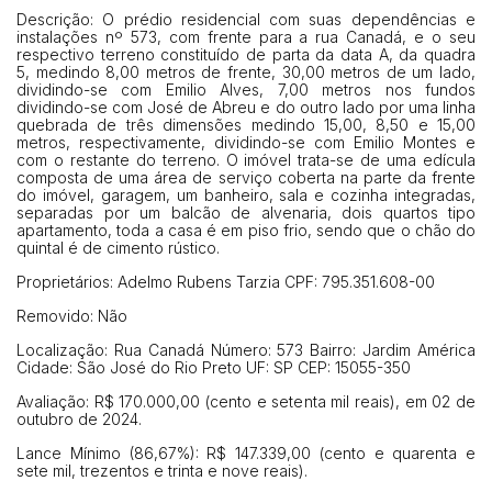
Descrição: O prédio residencial com suas dependências e
14/04/2025 18:43:11
TIAGOFELIPE
R$ 1,00
instalações nº 573, com frente para a rua Canadá, e o seu
respectivo terreno constituído de parta da data A, da quadra
Clique aqui para fazer login
14/04/2025 18:43:11
TIAGOFELIPE
R$ 1,00
5, medindo 8,00 metros de frente, 30,00 metros de um lado,
dividindo-se com Emilio Alves, 7,00 metros nos fundos
14/04/2025 18:43:11
TIAGOFELIPE
R$ 1,00
dividindo-se com José de Abreu e do outro lado por uma linha
quebrada de três dimensões medindo 15,00, 8,50 e 15,00
metros, respectivamente, dividindo-se com Emilio Montes e
com o restante do terreno. O imóvel trata-se de uma edícula
composta de uma área de serviço coberta na parte da frente
do imóvel, garagem, um banheiro, sala e cozinha integradas,
separadas por um balcão de alvenaria, dois quartos tipo
apartamento, toda a casa é em piso frio, sendo que o chão do
quintal é de cimento rústico.
Proprietários: Adelmo Rubens Tarzia CPF: 795.351.608-00
Removido: Não
Localização: Rua Canadá Número: 573 Bairro: Jardim América
Cidade: São José do Rio Preto UF: SP CEP: 15055-350
Avaliação: R$ 170.000,00 (cento e setenta mil reais), em 02 de
outubro de 2024.
Lance Mínimo (86,67%): R$ 147.339,00 (cento e quarenta e
sete mil, trezentos e trinta e nove reais).