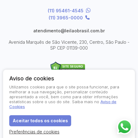
(11) 95461-4545
(11) 3965-0000
atendimento@leilaobrasil.com.br
Avenida Marquês de São Vicente, 230, Centro, São Paulo -
SP
CEP 01139-000
Aviso de cookies
Utilizamos cookies para que o site possa funcionar, para
© 2026-present - Todos os direitos reservados
melhorar a sua navegação, personalizar conteúdo
apresentado a você, bem como para obter informações
Política de Privacidade
estatísticas sobre o uso do site. Saiba mais no
Aviso de
Aviso de Cookies
Cookies
Termos de Uso
Aceitar todos os cookies
Preferências de cookies