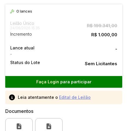
0
lances
Leilão Único
R$ 199.341,00
24/06/2026 15:35
Incremento
R$ 1.000,00
Lance atual
-
-
Status do Lote
Sem Licitantes
Faça Login
para participar
Leia atentamente o
Edital de Leilão
Documentos