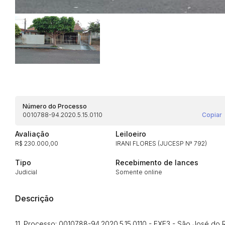
Número do Processo
0010788-94.2020.5.15.0110
Copiar
Avaliação
Leiloeiro
R$ 230.000,00
IRANI FLORES (JUCESP Nª 792)
Tipo
Recebimento de lances
Judicial
Somente online
Descrição
11. Processo: 0010788-94.2020.5.15.0110 - EXE3 - São José do 