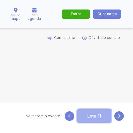
Entrar
Criar conta
Ver no
Ver
mapa
agenda
Compartilhe
Dúvidas e contato
dos
Cidade
 de valor
até
R$
Pesquisar
Voltar para o evento