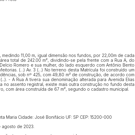
ar lances ou propostas
ia, medindo 11,00 m, igual dimensão nos fundos, por 22,00m de cada
Histórico de Propostas
 área total de 242.00 m², dividindo-se pela frente com a Rua A, do
(Art. 895,
 Delcio Romero e sua mulher, do lado esquerdo com Antônio Bento
Data
Usuário
torias. (…) Av. 3 (…) No terreno desta Matrícula foi construído um
endências, sob nº 425, com 49,80 m² de construção, de acordo com
Clique aqui para fazer login
14/04/2025 18:43:11
TIAGOFELIPE
(...). - A Rua A tivera sua denominação alterada para Avenida Elias
a no assento registral, existe mais outra construção no fundo desta
14/04/2025 18:43:11
TIAGOFELIPE
iro, com área construída de 67 m², segundo o cadastro municipal.
14/04/2025 18:43:11
TIAGOFELIPE
anta Maria Cidade: José Bonifácio UF: SP CEP: 15200-000
de agosto de 2023.