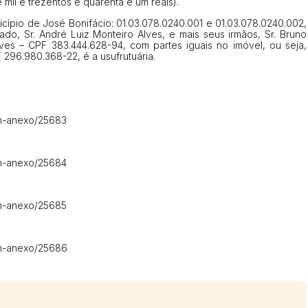
mil e trezentos e quarenta e um reais).
icípio de José Bonifácio: 01.03.078.0240.001 e 01.03.078.0240.002,
ado, Sr. André Luiz Monteiro Alves, e mais seus irmãos, Sr. Bruno
ves – CPF 383.444.628-94, com partes iguais no imóvel, ou seja,
296.980.368-22, é a usufrutuária.
em-anexo/25683
em-anexo/25684
em-anexo/25685
bem-anexo/25686