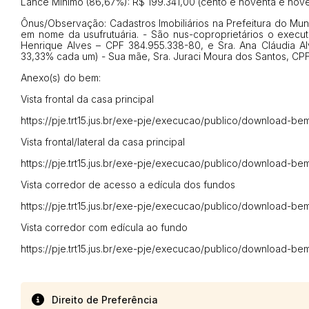
Lance Mínimo (86,67%): R$ 199.341,00 (cento e noventa e nove 
Ônus/Observação: Cadastros Imobiliários na Prefeitura do Mun
em nome da usufrutuária. - São nus-coproprietários o execut
Henrique Alves – CPF 384.955.338-80, e Sra. Ana Cláudia Al
33,33% cada um) - Sua mãe, Sra. Juraci Moura dos Santos, CPF 
Anexo(s) do bem:
Vista frontal da casa principal
https://pje.trt15.jus.br/exe-pje/execucao/publico/download-b
Vista frontal/lateral da casa principal
https://pje.trt15.jus.br/exe-pje/execucao/publico/download-b
Vista corredor de acesso a edícula dos fundos
https://pje.trt15.jus.br/exe-pje/execucao/publico/download-b
Vista corredor com edícula ao fundo
https://pje.trt15.jus.br/exe-pje/execucao/publico/download-
Direito de Preferência