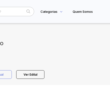
Categorias
Quem Somos
Home
Subcategoria
Esta
Eventos
TO
Fale Conosco
Faixa
Judiciais
Extrajudiciais
R$
ual
Ver Edital