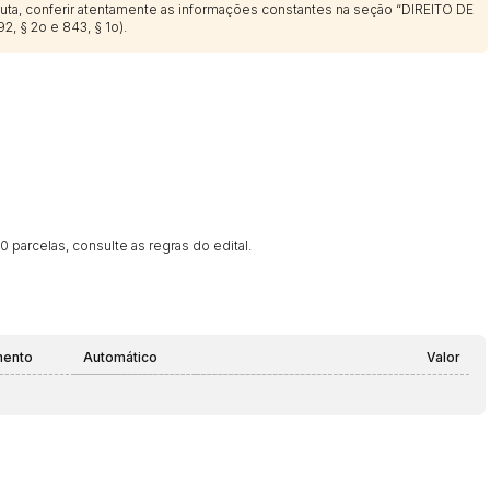
sputa, conferir atentamente as informações constantes na seção “DIREITO DE
2, § 2o e 843, § 1o).
 parcelas, consulte as regras do edital.
mento
Automático
Valor