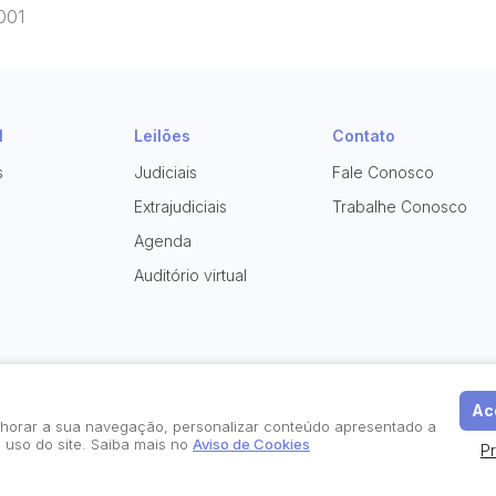
001
l
Leilões
Contato
s
Judiciais
Fale Conosco
Extrajudiciais
Trabalhe Conosco
Agenda
Auditório virtual
Ace
elhorar a sua navegação, personalizar conteúdo apresentado a
 uso do site. Saiba mais no
Aviso de Cookies
P
Política de Privacidade
Aviso de Cookies
Termos d