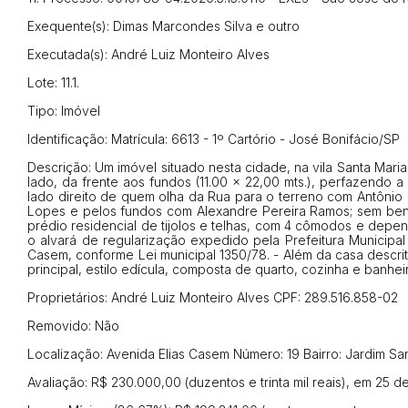
Habilite-se para efetu
Exequente(s): Dimas Marcondes Silva e outro
Executada(s): André Luiz Monteiro Alves
Lote: 11.1.
Tipo: Imóvel
Identificação: Matrícula: 6613 - 1º Cartório - José Bonifácio/SP
Descrição: Um imóvel situado nesta cidade, na vila Santa Mar
lado, da frente aos fundos (11.00 x 22,00 mts.), perfazendo a
Envie sua Proposta
lado direito de quem olha da Rua para o terreno com Antônio
Lopes e pelos fundos com Alexandre Pereira Ramos; sem benfei
prédio residencial de tijolos e telhas, com 4 cômodos e dep
o alvará de regularização expedido pela Prefeitura Municipal 
Casem, conforme Lei municipal 1350/78. - Além da casa descrit
principal, estilo edícula, composta de quarto, cozinha e banhe
Proprietários: André Luiz Monteiro Alves CPF: 289.516.858-02
Removido: Não
Localização: Avenida Elias Casem Número: 19 Bairro: Jardim S
Avaliação: R$ 230.000,00 (duzentos e trinta mil reais), em 25 