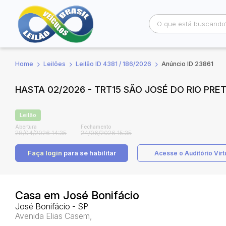
Home
Leilões
Leilão ID 4381 / 186/2026
Anúncio ID 23861
Busca por palavra-chave
Categoria
HASTA 02/2026 - TRT15 SÃO JOSÉ DO RIO PRE
Bairro
Comitente
Leilão
Abertura
Fechamento
28/04/2026 14:35
24/06/2026 15:35
Faça login
para se habilitar
Acesse o Auditório Virt
Casa em José Bonifácio
José Bonifácio - SP
Avenida Elias Casem,