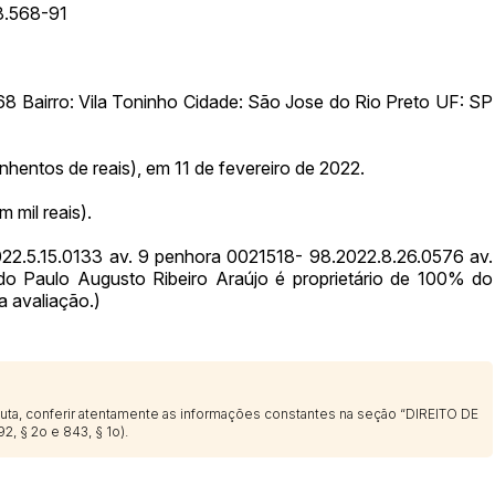
88.568-91
8 Bairro: Vila Toninho Cidade: São Jose do Rio Preto UF: SP
hentos de reais), em 11 de fevereiro de 2022.
 mil reais).
022.5.15.0133 av. 9 penhora 0021518- 98.2022.8.26.0576 av.
do Paulo Augusto Ribeiro Araújo é proprietário de 100% do
 avaliação.)
sputa, conferir atentamente as informações constantes na seção “DIREITO DE
2, § 2o e 843, § 1o).