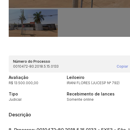
Número do Processo
0010472-80.2018.5.15.0133
Copiar
Avaliação
Leiloeiro
R$ 13.500.000,00
IRANI FLORES (JUCESP Nª 792)
Tipo
Recebimento de lances
Judicial
Somente online
Descrição
Habilite-se para efetu
8. Processo: 0010472-80.2018.5.15.0133 - EXE3 - São J