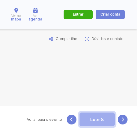
Entrar
Criar conta
Ver no
Ver
mapa
agenda
Compartilhe
Dúvidas e contato
dos
Cidade
 de valor
até
R$
Pesquisar
Voltar para o evento