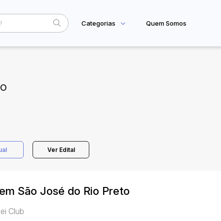
Categorias
Quem Somos
Home
Subcategoria
Esta
Eventos
TO
Fale Conosco
Faixa
Judiciais
Extrajudiciais
R$
ual
Ver Edital
 em São José do Rio Preto
ei Club