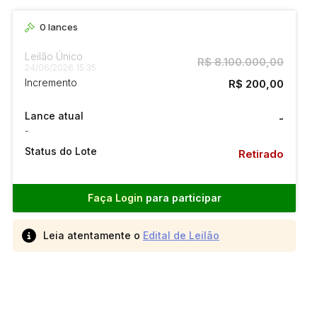
0
lances
Leilão Único
R$ 8.100.000,00
24/06/2026 15:35
Incremento
R$ 200,00
Lance atual
-
-
Status do Lote
Retirado
Faça Login
para participar
Leia atentamente o
Edital de Leilão