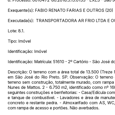
Exequente(s): FABIO RENATO FARIAS E OUTROS (20
Executada(s): TRANSPORTADORA AR FRIO LTDA E O
Lote: 8.1.
Tipo: Imóvel
Envie sua Proposta
Identificação: Imóvel
Identificação: Matrícula: 51610 - 2º Cartório - São José 
Descrição: O terreno com a área total de 13.500 (Treze 
em São José do Rio Preto. SP. Observação: O terreno é 
terreno sem construção, totalmente murado, com rampa d
Nunes de Mattos. 2 - 6.750 m2, identificado como nº 16
seguintes construções e benfeitorias: - Casa/Edícula co
e tanque de combustível. - Lavadores e área de manut
concreto e restante pedra. - Almoxarifado com AS, WC, 
com rampa de acesso e portões. Não averbados.