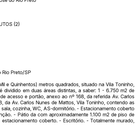
)
UTOS (2)
Histórico de Propostas
(Art. 895,
Data
Usuário
Clique aqui para fazer login
14/04/2025 18:43:11
TIAGOFELIPE
do Rio Preto/SP
14/04/2025 18:43:11
TIAGOFELIPE
Mil e Quinhentos) metros quadrados, situado na Vila Toninho,
14/04/2025 18:43:11
TIAGOFELIPE
dividido em duas áreas distintas, a saber: 1 - 6.750 m2 de
e acesso e portão, anexo ao nº 168, da referida Av. Carlos
8, da Av. Carlos Nunes de Mattos, Vila Toninho, contendo as
m sala, cozinha, WC, AS-dormitório. - Estacionamento coberto
enção. - Pátio da com aproximadamente 1.100 m2 de piso de
estacionamento coberto. - Escritório. - Totalmente murado,