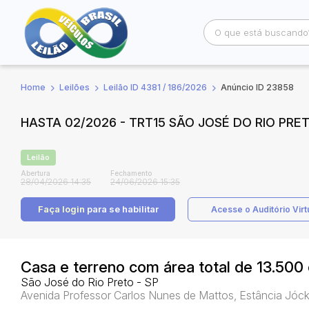
Home
Leilões
Leilão ID 4381 / 186/2026
Anúncio ID 23858
Busca por palavra-chave
Categoria
HASTA 02/2026 - TRT15 SÃO JOSÉ DO RIO PRE
Bairro
Comitente
Leilão
Abertura
Fechamento
28/04/2026 14:35
24/06/2026 15:35
Faça login
para se habilitar
Acesse o Auditório Virt
Casa e terreno com área total de 13.500
São José do Rio Preto - SP
Avenida Professor Carlos Nunes de Mattos, Estância Jóck