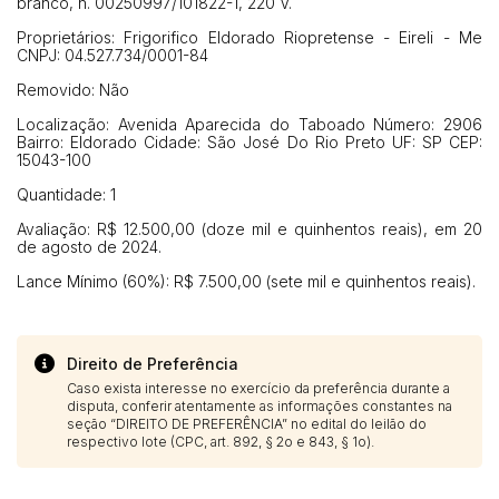
branco, n. 00250997/101822-1, 220 V.
Proprietários: Frigorifico Eldorado Riopretense - Eireli - Me
CNPJ: 04.527.734/0001-84
Removido: Não
Localização: Avenida Aparecida do Taboado Número: 2906
Bairro: Eldorado Cidade: São José Do Rio Preto UF: SP CEP:
15043-100
Quantidade: 1
Avaliação: R$ 12.500,00 (doze mil e quinhentos reais), em 20
de agosto de 2024.
Lance Mínimo (60%): R$ 7.500,00 (sete mil e quinhentos reais).
Direito de Preferência
Caso exista interesse no exercício da preferência durante a
disputa, conferir atentamente as informações constantes na
seção “DIREITO DE PREFERÊNCIA” no edital do leilão do
respectivo lote (CPC, art. 892, § 2o e 843, § 1o).