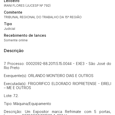
Leiloeiro
IRANI FLORES (JUCESP Nª 792)
Comitente
TRIBUNAL REGIONAL DO TRABALHO DA 15ª REGIÃO
Tipo
Judicial
Recebimento de lances
Somente online
Descrição
7. Processo: 0002092-88.2011.5.15.0044 - EXE3 - São José do
Habilite-se para efetuar lances ou
Rio Preto
Histórico de Propostas
propostas
Envie sua Proposta
Exequente(s): ORLANDO MONTEIRO DIAS E OUTROS
(Art. 895, CPC)
Data
Usuário
Valor
Executada(s): FRIGORIFICO ELDORADO RIOPRETENSE - EIRELI
– ME E OUTROS
14/04/2025 18:43:11
TIAGOFELIPE
R$ 1,00
Lote: 7.2.
Clique aqui para fazer login
14/04/2025 18:43:11
TIAGOFELIPE
R$ 1,00
Tipo: Máquina/Equipamento
14/04/2025 18:43:11
TIAGOFELIPE
R$ 1,00
Descrição: Um Expositor marca Refrimate com 5 portas,