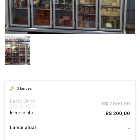
0
lances
Leilão Único
R$ 7.500,00
24/06/2026 15:35
Incremento
R$ 200,00
Lance atual
-
-