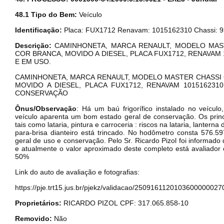
48.1 Tipo do Bem:
Veículo
Identificação:
Placa: FUX1712 Renavam: 1015162310 Chassi:
Descrição:
CAMINHONETA, MARCA RENAULT, MODELO MAST
COR BRANCA, MOVIDO A DIESEL, PLACA FUX1712, RENAVAM 
E EM USO.
Envie sua Proposta
CAMINHONETA, MARCA RENAULT, MODELO MASTER CHASSI C
MOVIDO A DIESEL, PLACA FUX1712, RENAVAM 101516231
CONSERVAÇÃO
Ônus/Observação
: Há um baú frigorífico instalado no veíc
veículo aparenta um bom estado geral de conservação. Os prin
tais como lataria, pintura e carroceria : riscos na lataria, lante
para-brisa dianteiro está trincado. No hodômetro consta 576
geral de uso e conservação. Pelo Sr. Ricardo Pizol foi informad
e atualmente o valor aproximado deste completo está avaliador
50%
Link do auto de avaliação e fotografias:
https://pje.trt15.jus.br/pjekz/validacao/250916112010360000002
Proprietários:
RICARDO PIZOL
CPF: 317.065.858-10
Removido:
Não