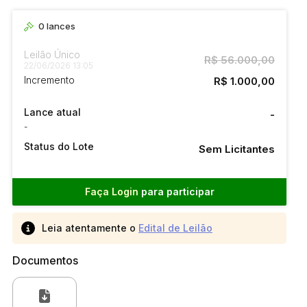
0
lances
Leilão Único
R$ 56.000,00
22/06/2026 13:05
Incremento
R$ 1.000,00
Lance atual
-
-
Status do Lote
Sem Licitantes
Faça Login
para participar
Leia atentamente o
Edital de Leilão
Documentos