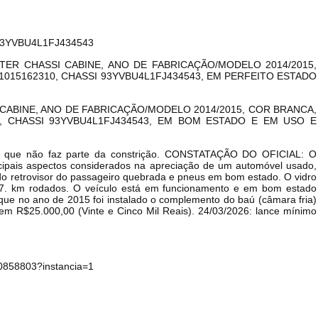
 93YVBU4L1FJ434543
ER CHASSI CABINE, ANO DE FABRICAÇÃO/MODELO 2014/2015,
1015162310, CHASSI 93YVBU4L1FJ434543, EM PERFEITO ESTADO
Histórico de Propostas
(Art. 895,
Data
Usuário
ABINE, ANO DE FABRICAÇÃO/MODELO 2014/2015, COR BRANCA,
0, CHASSI 93YVBU4L1FJ434543, EM BOM ESTADO E EM USO E
Clique aqui para fazer login
14/04/2025 18:43:11
TIAGOFELIPE
14/04/2025 18:43:11
TIAGOFELIPE
ulo, que não faz parte da constrição. CONSTATAÇÃO DO OFICIAL: O
cipais aspectos considerados na apreciação de um automóvel usado,
14/04/2025 18:43:11
TIAGOFELIPE
rna do retrovisor do passageiro quebrada e pneus em bom estado. O vidro
.597. km rodados. O veículo está em funcionamento e em bom estado
o que no ano de 2015 foi instalado o complemento do baú (câmara fria)
 em R$25.000,00 (Vinte e Cinco Mil Reais). 24/03/2026: lance mínimo
70858803?instancia=1