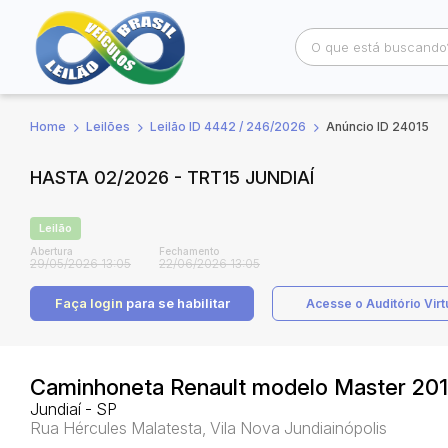
Home
Leilões
Leilão ID 4442 / 246/2026
Anúncio ID 24015
Busca por palavra-chave
Categoria
HASTA 02/2026 - TRT15 JUNDIAÍ
Bairro
Comitente
Leilão
Abertura
Fechamento
29/05/2026 13:05
22/06/2026 13:05
Faça login
para se habilitar
Acesse o Auditório Virt
Caminhoneta Renault modelo Master 20
Jundiaí - SP
Rua Hércules Malatesta, Vila Nova Jundiainópolis