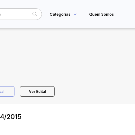
Categorias
Quem Somos
Home
Subcategoria
Esta
Eventos
Fale Conosco
Faixa
Judiciais
Extrajudiciais
R$
ual
Ver Edital
14/2015