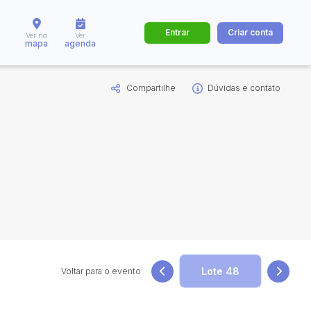
Entrar
Criar conta
Ver no
Ver
mapa
agenda
Compartilhe
Dúvidas e contato
dos
Cidade
 de valor
até
R$
Pesquisar
Voltar para o evento