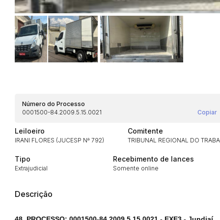
Número do Processo
0001500-84.2009.5.15.0021
Copiar
Leiloeiro
Comitente
IRANI FLORES (JUCESP Nª 792)
TRIBUNAL REGIONAL DO TRABA
Tipo
Recebimento de lances
Extrajudicial
Somente online
Habilite-se para efetu
Descrição
48. PROCESSO: 0001500-84.2009.5.15.0021 - EXE3 - Jundiaí