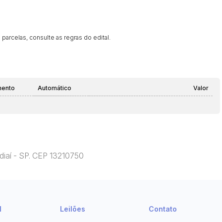
parcelas, consulte as regras do edital.
mento
Automático
Valor
ndiaí - SP. CEP 13210750
l
Leilões
Contato