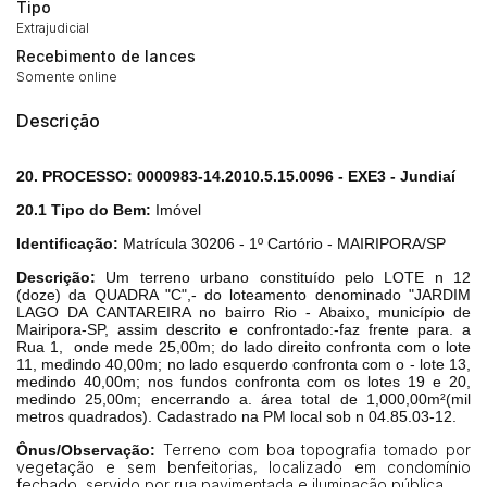
Tipo
Extrajudicial
Recebimento de lances
Somente online
Descrição
20. PROCESSO: 0000983-14.2010.5.15.0096 - EXE3 - Jundiaí
20.1 Tipo do Bem:
Imóvel
Identificação:
Matrícula 30206 - 1º Cartório - MAIRIPORA/SP
Descrição:
Um terreno urbano constituído pelo LOTE n 12
(doze) da QUADRA "C",- do loteamento denominado "JARDIM
LAGO DA CANTAREIRA no bairro Rio - Abaixo, município de
Mairipora-SP, assim descrito e confrontado:-faz frente para. a
Rua 1,
onde mede 25,00m; do lado direito confronta com o lote
Habilite-se para efetuar lances ou
11, medindo 40,00m; no lado esquerdo confronta com o - lote 13,
Histórico de Propostas
propostas
medindo 40,00m; nos fundos confronta com os lotes 19 e 20,
Envie sua Proposta
medindo 25,00m; encerrando a. área total de 1,000,00m²(mil
metros quadrados). Cadastrado na PM local sob n 04.85.03-12.
(Art. 895, CPC)
Data
Usuário
Valor
Terreno com boa topografia tomado por
Ônus/Observação:
14/04/2025 18:43:11
TIAGOFELIPE
R$ 1,00
vegetação e sem benfeitorias, localizado em condomínio
Clique aqui para fazer login
fechado, servido por rua pavimentada e iluminação pública.