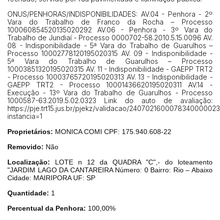
14/04/2025 18:43:11
TIAGOFELIPE
R$ 1,00
ONUS/PENHORAS/INDISPONIBILIDADES: AV.04 - Penhora - 2º
14/04/2025 18:43:11
TIAGOFELIPE
R$ 1,00
Vara do Trabalho de Franco da Rocha – Processo
100060854520135020292 AV.06 - Penhora - 3º Vara do
Trabalho de Jundiaí - Processo 0000702-58.2010.5.15.0096 AV.
08 - Indisponibilidade - 5ª Vara do Trabalho de Guarulhos –
Processo 10002778120195020315 AV. 09 - Indisponibilidade -
5ª Vara do Trabalho de Guarulhos – Processo
10003851320195020315 AV. 11 - Indisponibilidade - GAEPP TRT2
- Processo 10003765720195020313 AV. 13 - Indisponibilidade -
GAEPP TRT2 - Processo 10001436620195020311 AV.14 -
Execução - 13º Vara do Trabalho de Guarulhos - Processo
1000587-63.2019.5.02.0323 Link do auto de avaliação:
https://pje.trt15.jus.br/pjekz/validacao/24070216000783400000
instancia=1
Proprietários:
MONICA COMI
CPF: 175.940.608-22
Removido:
Não
Localização:
LOTE n 12 da QUADRA "C",- do loteamento
"JARDIM LAGO DA CANTAREIRA Número: 0 Bairro: Rio – Abaixo
Cidade: MAIRIPORA UF: SP
Quantidade:
1
Percentual da Penhora:
100,00%