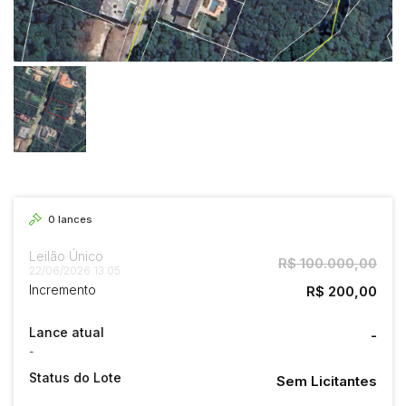
0
lances
Leilão Único
R$ 100.000,00
22/06/2026 13:05
Incremento
R$ 200,00
Lance atual
-
-
Status do Lote
Sem Licitantes