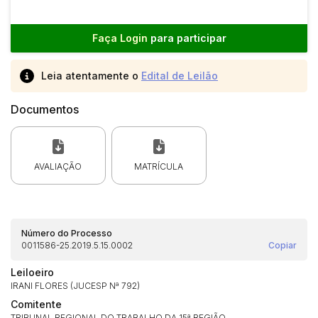
Faça Login
para participar
Leia atentamente o
Edital de Leilão
Documentos
AVALIAÇÃO
MATRÍCULA
Número do Processo
0011586-25.2019.5.15.0002
Copiar
Leiloeiro
IRANI FLORES (JUCESP Nª 792)
Comitente
TRIBUNAL REGIONAL DO TRABALHO DA 15ª REGIÃO