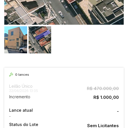
0
lances
Leilão Único
R$ 470.000,00
22/06/2026 13:05
Incremento
R$ 1.000,00
Lance atual
-
-
Status do Lote
Sem Licitantes