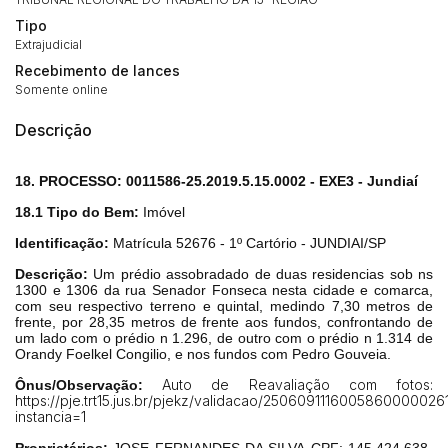
Tipo
Extrajudicial
Recebimento de lances
Somente online
Descrição
18. PROCESSO: 0011586-25.2019.5.15.0002 - EXE3 - Jundiaí
18.1 Tipo do Bem:
Imóvel
Identificação:
Matrícula 52676 - 1º Cartório - JUNDIAI/SP
Descrição:
Um prédio assobradado de duas residencias sob ns
Habilite-se para efetuar lances ou
1300 e 1306 da rua Senador Fonseca nesta cidade e comarca,
Histórico de Propostas
propostas
com seu respectivo terreno e quintal, medindo 7,30 metros de
Envie sua Proposta
frente, por 28,35 metros de frente aos fundos, confrontando de
um lado com o prédio n 1.296, de outro com o prédio n 1.314 de
(Art. 895, CPC)
Data
Usuário
Valor
Orandy Foelkel Congilio, e nos fundos com Pedro Gouveia.
14/04/2025 18:43:11
TIAGOFELIPE
R$ 1,00
Auto de Reavaliação com fotos:
Ônus/Observação:
Clique aqui para fazer login
https://pje.trt15.jus.br/pjekz/validacao/250609111600586000002
14/04/2025 18:43:11
TIAGOFELIPE
R$ 1,00
instancia=1
14/04/2025 18:43:11
TIAGOFELIPE
R$ 1,00