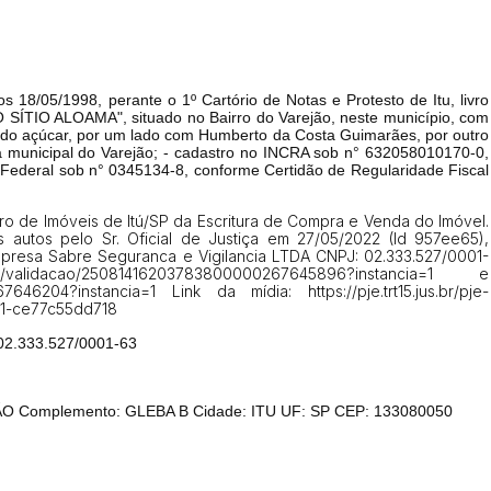
Histórico de Propostas
(Art. 895,
os 18/05/1998, perante o 1º Cartório de
Notas e Protesto de Itu, livro
Data
Usuário
O
SÍTIO ALOAMA", situado no Bairro do Varejão, neste município, com
a do açúcar, por um lado com Humberto da Costa Guimarães, por outro
Clique aqui para fazer login
14/04/2025 18:43:11
TIAGOFELIPE
a municipal do Varejão; - cadastro no INCRA sob n°
632058010170-0,
 Federal sob n° 0345134-8, conforme Certidão de Regularidade Fiscal
14/04/2025 18:43:11
TIAGOFELIPE
14/04/2025 18:43:11
TIAGOFELIPE
tro de Imóveis de Itú/SP da Escritura de Compra e Venda do Imóvel.
 autos pelo Sr. Oficial de Justiça em 27/05/2022 (Id 957ee65),
empresa Sabre Seguranca e Vigilancia LTDA CNPJ: 02.333.527/0001-
/validacao/25081416203783800000267645896?instancia=1 e
267646204?instancia=1 Link da mídia: https://pje.trt15.jus.br/pje-
51-ce77c55dd718
02.333.527/0001-63
JÃO Complemento: GLEBA B
Cidade: ITU UF: SP
CEP: 133080050