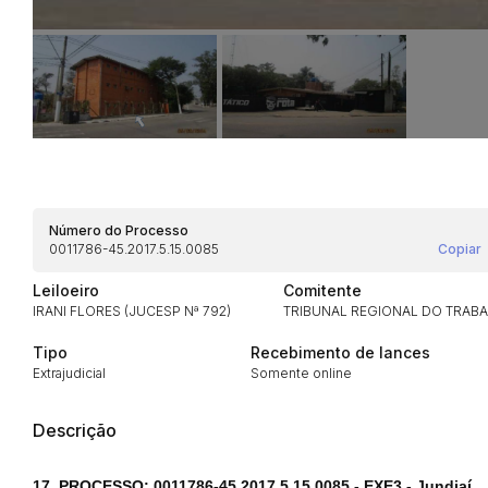
Número do Processo
0011786-45.2017.5.15.0085
Copiar
Leiloeiro
Comitente
IRANI FLORES (JUCESP Nª 792)
TRIBUNAL REGIONAL DO TRABA
Tipo
Recebimento de lances
Habilite-se para efetu
Extrajudicial
Somente online
Descrição
17. PROCESSO: 0011786-45.2017.5.15.0085 - EXE3 - Jundiaí