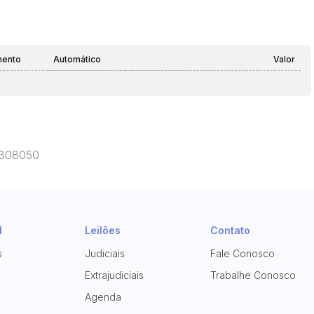
mento
Automático
Valor
13308050
l
Leilões
Contato
s
Judiciais
Fale Conosco
Extrajudiciais
Trabalhe Conosco
Agenda