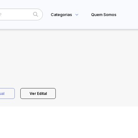
Categorias
Quem Somos
Home
Subcategoria
Esta
Eventos
Fale Conosco
Faixa
Judiciais
Extrajudiciais
R$
ual
Ver Edital