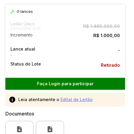
0
lances
Leilão Único
R$ 1.485.000,00
22/06/2026 13:05
Incremento
R$ 1.000,00
Lance atual
-
-
Status do Lote
Retirado
Faça Login
para participar
Leia atentamente o
Edital de Leilão
Documentos