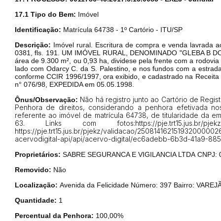
17.1 Tipo do Bem:
Imóvel
Identificação:
Matrícula 64738 - 1º Cartório - ITU/SP
Envie sua Proposta
Descrição:
Imóvel rural. Escritura de compra e venda lavrada a
0381, fls. 191. UM IMÓVEL RURAL, DENOMINADO "GLEBA B D
área de 9.300 m², ou 0,93 ha, dividese
pela frente com a rodovi
lado com
Odarcy C. da S. Palestino, e nos fundos com a estrad
conforme CCIR 1996/1997, ora exibido, e cadastrado na Receita
n° 076/98, EXPEDIDA em 05.05.1998.
Não há registro junto ao Cartório de Regis
Ônus/Observação:
Penhora de direitos, considerando a penhora efetivada nos
referente ao imóvel de matrícula 64738, de titularidade da 
63. Links com fotos:https://pje.trt15.jus.br/pjekz
https://pje.trt15.jus.br/pjekz/validacao/25081416215193200000
acervodigital-api/api/acervo-digital/ec6adebb-6b3d-41a9-88
Proprietários:
SABRE SEGURANCA E VIGILANCIA LTDA
CNPJ: 
Removido:
Não
Localização:
Avenida da Felicidade Número: 397
Bairro: VARE
Quantidade:
1
Percentual da Penhora:
100,00%