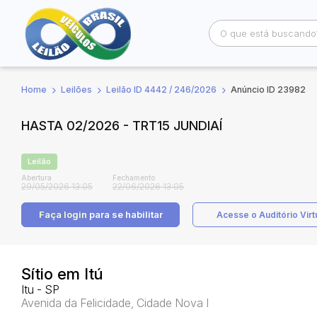
Home
Leilões
Leilão ID 4442 / 246/2026
Anúncio ID 23982
Busca por palavra-chave
Categoria
HASTA 02/2026 - TRT15 JUNDIAÍ
Bairro
Comitente
Leilão
Abertura
Fechamento
29/05/2026 13:05
22/06/2026 13:05
Faça login
para se habilitar
Acesse o Auditório Virt
Sítio em Itú
Itu - SP
Avenida da Felicidade, Cidade Nova I