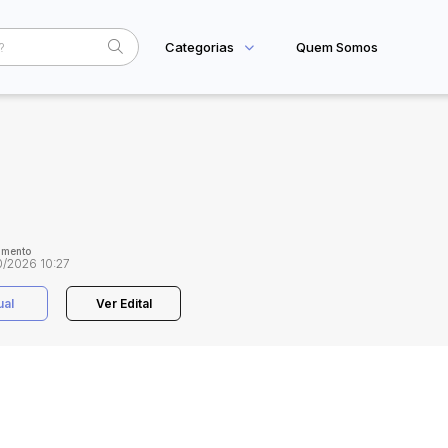
Categorias
Quem Somos
Home
Subcategoria
Esta
Eventos
Fale Conosco
Faixa
Judiciais
Extrajudiciais
R$
amento
0/2026 10:27
ual
Ver Edital