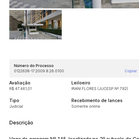
Habilite-se para efetu
Número do Processo
0122638-17.2009.8.26.0100
Copiar
Avaliação
Leiloeiro
R$ 47.461,01
IRANI FLORES (JUCESP Nª 792)
Tipo
Recebimento de lances
Judicial
Somente online
Envie sua Proposta
Descrição
Vaga de garagem Nº 145, localizada no 2º subsolo do Con