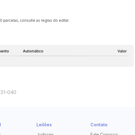
 parcelas, consulte as regras do edital.
mento
Automático
Valor
1331-040
l
Leilões
Contato
s
Judiciais
Fale Conosco