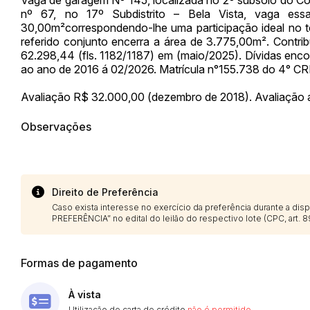
nº 67, no 17º Subdistrito – Bela Vista, vaga es
30,00m²correspondendo-lhe uma participação ideal no t
referido conjunto encerra a área de 3.775,00m². Contri
62.298,44 (fls. 1182/1187) em (maio/2025). Dívidas encon
ao ano de 2016 á 02/2026. Matrícula n°155.738 do 4° CR
Avaliação R$ 32.000,00 (dezembro de 2018). Avaliação a
Observações
Direito de Preferência
Caso exista interesse no exercício da preferência durante a di
PREFERÊNCIA” no edital do leilão do respectivo lote (CPC, art. 89
Formas de pagamento
À vista
Utilização de carta de crédito
não é permitido
.