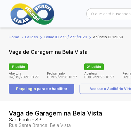
Home
Leilões
Leilão ID 275 / 275/2023
Anúncio ID 12359
Busca por palavra-chave
Categoria
Vaga de Garagem na Bela Vista
Bairro
Comitente
1ª Leilão
2ª Leilão
Abertura
Fechamento
Abertura
Fech
04/09/2026 10:27
08/09/2026 10:27
08/09/2026 10:27
02/1
Faça login
para se habilitar
Acesse o Auditório Virt
Vaga de Garagem na Bela Vista
São Paulo - SP
Rua Santa Branca, Bela Vista