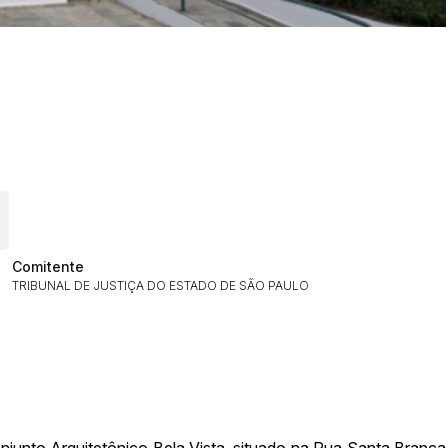
ar lances ou propostas
Comitente
TRIBUNAL DE JUSTIÇA DO ESTADO DE SÃO PAULO
Histórico de Propostas
(Art. 895,
Data
Usuário
Clique aqui para fazer login
14/04/2025 18:43:11
TIAGOFELIPE
14/04/2025 18:43:11
TIAGOFELIPE
junto Arquitetônico Bela Vista, situado na Rua Santa Branca