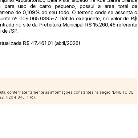
sa para uso de carro pequeno, possui a área total de
14/04/2025 18:43:11
TIAGOFELIPE
erreno de 0,109% do seu todo. O terreno onde se assenta o
buinte nº 009.065.0395-7. Débito exequente, no valor de R$
trada no site da Prefeitura Municipal R$ 15.260,45 referente
I de /SP.
tualizada R$ 47.461,01 (abril/2026)
sputa, conferir atentamente as informações constantes na seção “DIREITO DE
2, § 2o e 843, § 1o).