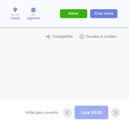
Entrar
Criar conta
Ver no
Ver
mapa
agenda
Compartilhe
Dúvidas e contato
dos
Cidade
 de valor
até
R$
Pesquisar
Voltar para o evento