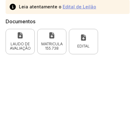
Leia atentamente o
Edital de Leilão
Documentos
LAUDO DE
MATRICULA
EDITAL
AVALIAÇÃO
155.738
 CPC)
Consulte a Lei aqui
Valor
R$ 1,00
R$ 1,00