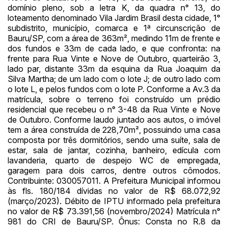
domínio pleno, sob a letra K, da quadra n° 13, do
loteamento denominado Vila Jardim Brasil desta cidade, 1°
subdistrito, município, comarca e 1ª circunscrição de
Bauru/SP, com a área de 363m², medindo 11m de frente e
dos fundos e 33m de cada lado, e que confronta: na
frente para Rua Vinte e Nove de Outubro, quarteirão 3,
Habilite-se para efetuar lances ou
Histórico de Propostas
propostas
lado par, distante 33m da esquina da Rua Joaquim da
Envie sua Proposta
Silva Martha; de um lado com o lote J; de outro lado com
(Art. 895, CPC)
Data
Usuário
Valor
o lote L, e pelos fundos com o lote P. Conforme a Av.3 da
matrícula, sobre o terreno foi construído um prédio
14/04/2025 18:43:11
TIAGOFELIPE
R$ 1,00
residencial que recebeu o n° 3-48 da Rua Vinte e Nove
Clique aqui para fazer login
de Outubro. Conforme laudo juntado aos autos, o imóvel
14/04/2025 18:43:11
TIAGOFELIPE
R$ 1,00
tem a área construída de 228,70m², possuindo uma casa
14/04/2025 18:43:11
TIAGOFELIPE
R$ 1,00
composta por três dormitórios, sendo uma suíte, sala de
estar, sala de jantar, cozinha, banheiro, edícula com
lavanderia, quarto de despejo WC de empregada,
garagem para dois carros, dentre outros cômodos.
Contribuinte: 030057011. A Prefeitura Municipal informou
às fls. 180/184 dívidas no valor de R$ 68.072,92
(março/2023). Débito de IPTU informado pela prefeitura
no valor de R$ 73.391,56 (novembro/2024) Matrícula n°
981 do CRI de Bauru/SP. Ônus: Consta no R.8 da