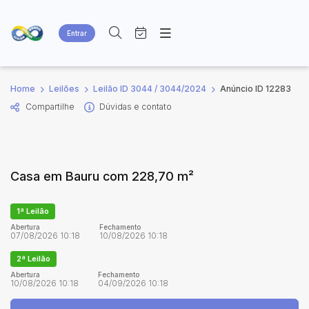
Entrar
Criar conta
Entrar
Site
Busca por palavra-chave
Home
Leilões
Leilão ID 3044 / 3044/2024
Anúncio ID 12283
Agenda
Home
Compartilhe
Dúvidas e contato
Quem Somos
Quem Somos
Categoria
Subcategoria
Eventos
Contato
Fale Conosco
Busca por categoria
Casa em Bauru com 228,70 m²
Estados
Cidade
1ª Leilão
Bairro
Comitente
Abertura
Fechamento
07/08/2026 10:18
10/08/2026 10:18
2ª Leilão
Judiciais
Extrajudiciais
Abertura
Fechamento
10/08/2026 10:18
04/09/2026 10:18
Faixa de valor
R$
R$
até