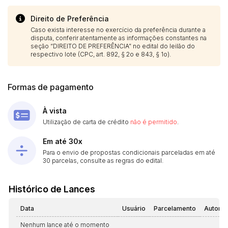
Direito de Preferência
Caso exista interesse no exercício da preferência durante a
disputa, conferir atentamente as informações constantes na
seção “DIREITO DE PREFERÊNCIA” no edital do leilão do
respectivo lote (CPC, art. 892, § 2o e 843, § 1o).
Formas de pagamento
À vista
Utilização de carta de crédito
não é permitido
.
Em até 30x
Para o envio de propostas condicionais parceladas em até
30 parcelas, consulte as regras do edital.
Histórico de Lances
Data
Usuário
Parcelamento
Automá
Nenhum lance até o momento