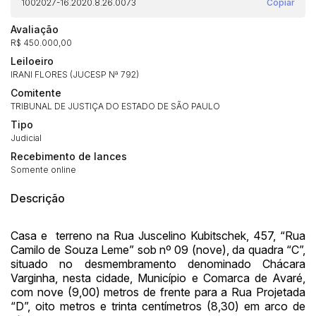
1002027-16.2020.8.26.0073
Copiar
Avaliação
R$ 450.000,00
Leiloeiro
IRANI FLORES (JUCESP Nª 792)
Comitente
TRIBUNAL DE JUSTIÇA DO ESTADO DE SÃO PAULO
Tipo
Judicial
Recebimento de lances
Somente online
Descrição
Casa e terreno na Rua Juscelino Kubitschek, 457, “Rua
Camilo de Souza Leme” sob nº 09 (nove), da quadra “C”,
situado no desmembramento denominado Chácara
Varginha, nesta cidade, Município e Comarca de Avaré,
com nove (9,00) metros de frente para a Rua Projetada
“D”, oito metros e trinta centímetros (8,30) em arco de