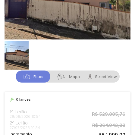
Fotos
Mapa
Street View
0
lances
1º Leilão
R$ 529.885,76
29/06/2026 10:54
2º Leilão
R$ 264.942,88
27/07/2026 10:54
Incremento
R$ 1.000,00