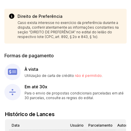
Direito de Preferência
Caso exista interesse no exercício da preferência durante a
disputa, conferir atentamente as informações constantes na
seção “DIREITO DE PREFERÊNCIA” no edital do leilão do
respectivo lote (CPC, art. 892, § 2o e 843, § 1o).
Formas de pagamento
À vista
Utilização de carta de crédito
não é permitido
.
Em até 30x
Para o envio de propostas condicionais parceladas em até
30 parcelas, consulte as regras do edital.
Histórico de Lances
Data
Usuário
Parcelamento
Automá