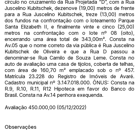
círculo no cruzamento da Rua Projetada “D”, com a Rua
Juscelino Kubitschek, dezenove (19,00) metros de frente
para a Rua Juscelino Kubitschek, treze (13,00) metros
dos fundos na confrontação com o loteamento Parque
Habilite-se para efetuar lances ou
Histórico de Propostas
propostas
Santa Elizabeth II, e finalmente vinte e cinco (25,00)
Envie sua Proposta
metros na confrontação com o lote nº 08 (oito),
(Art. 895, CPC)
encerrando uma área total de 343,00m². Consta na
Data
Usuário
Valor
Av.05 que o nome correto da via pública é Rua Juscelino
14/04/2025 18:43:11
TIAGOFELIPE
R$ 1,00
Kubitschek de Oliveira e que a Rua D passou a
Clique aqui para fazer login
denominar-se Rua Camilo de Souza Leme. Consta no
14/04/2025 18:43:11
TIAGOFELIPE
R$ 1,00
auto de avaliação uma casa de tijolos, coberta de telhas,
14/04/2025 18:43:11
TIAGOFELIPE
R$ 1,00
com área de 160,70 m² emplacado sob o nº 457.
Matrícula 23.228 do Registro de Imóveis de Avaré.
Cadastro municipal nº 3.147.018.000. ÔNUS: Consta na
R.9, R.10, R.11, R12 Hipoteca em favor do Banco do
Brasil. Consta na Av.14 penhora exequenda.
Avaliação 450.000,00 (05/12/2022)
Observações