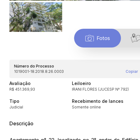
Fotos
Número do Processo
1019001-18.2018.8.26.0003
Copiar
Avaliação
Leiloeiro
R$ 451.369,93
IRANI FLORES (JUCESP Nª 792)
Tipo
Recebimento de lances
Judicial
Somente online
Descrição
Apartamento n° 22, localizado no 2° andar do Edifício