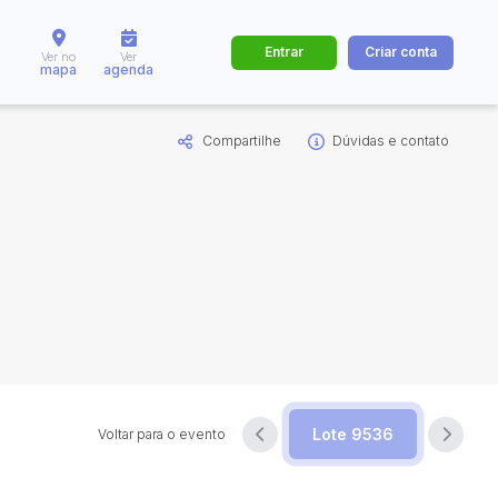
Entrar
Criar conta
Ver no
Ver
mapa
agenda
Compartilhe
Dúvidas e contato
dos
Cidade
 de valor
até
R$
Pesquisar
Voltar para o evento