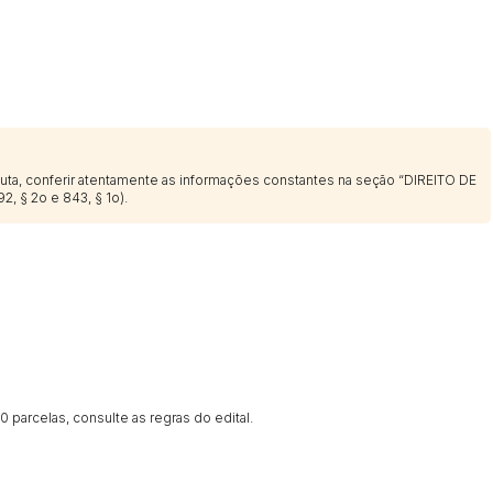
sputa, conferir atentamente as informações constantes na seção “DIREITO DE
2, § 2o e 843, § 1o).
 parcelas, consulte as regras do edital.