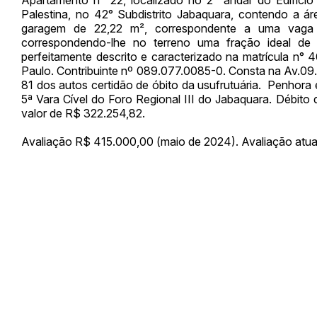
Palestina, no 42° Subdistrito Jabaquara, contendo a á
Habilite-se para efetu
garagem de 22,22 m², correspondente a uma vaga 
correspondendo-lhe no terreno uma fração ideal de 6
perfeitamente descrito e caracterizado na matrícula n° 
Paulo. Contribuinte nº 089.077.0085-0. Consta na Av.09
81 dos autos certidão de óbito da usufrutuária. Penhor
5ª Vara Cível do Foro Regional III do Jabaquara. Débit
valor de R$ 322.254,82.
Avaliação R$ 415.000,00 (maio de 2024). Avaliação atua
Envie sua Proposta