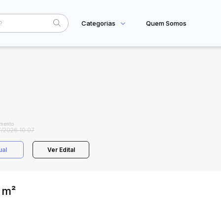
Categorias
Quem Somos
Home
Subcategoria
Esta
Eventos
Fale Conosco
Faixa
Judiciais
Extrajudiciais
R$
mento
/2026 10:07
ual
Ver Edital
 m²