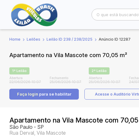
Home
Leilões
Leilão ID 238 / 238/2025
Anúncio ID 12287
Busca por palavra-chave
Categoria
Apartamento na Vila Mascote com 70,05 m²
Bairro
Comitente
1ª Leilão
2ª Leilão
Abertura
Fechamento
Abertura
Fecha
22/06/2026 10:07
25/06/2026 10:07
25/06/2026 10:07
24/07
Faça login
para se habilitar
Acesse o Auditório Virt
Apartamento na Vila Mascote com 70,05
São Paulo - SP
Rua Derval, Vila Mascote