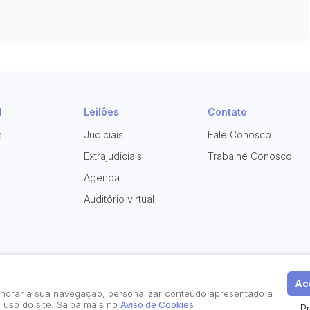
l
Leilões
Contato
s
Judiciais
Fale Conosco
Extrajudiciais
Trabalhe Conosco
Agenda
Auditório virtual
Ace
elhorar a sua navegação, personalizar conteúdo apresentado a
 uso do site. Saiba mais no
Aviso de Cookies
P
Política de Privacidade
Aviso de Cookies
Termos d