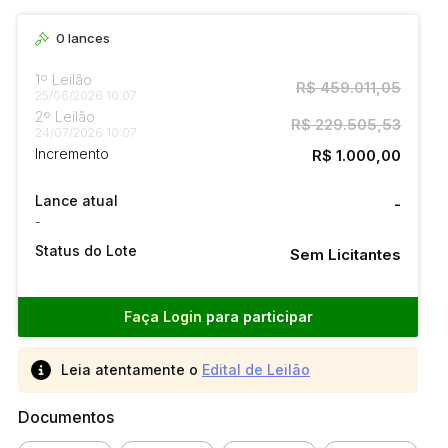
0
lances
1º Leilão
R$ 459.011,05
25/06/2026 10:07
2º Leilão
R$ 229.505,53
24/07/2026 10:07
Incremento
R$ 1.000,00
Lance atual
-
-
Status do Lote
Sem Licitantes
Faça Login
para participar
Leia atentamente o
Edital de Leilão
Documentos