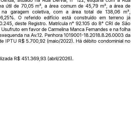
rea útil de 70,05 m², a área comum de 45,79 m², a área de
ar lances ou propostas
na garagem coletiva, com a área total de 138,06 m²,
,25%. O referido edifício está construído em terreno já
40.245, deste Registro. Matrícula n° 92.105 do 8° CRI de São
. Usufruto em favor de Carmelina Manca Fernandes e na folha
a exequenda na Av.12. Penhora 1019001-18.2018.8.26.0003 da
o de IPTU R$ 5.700,92 (maio/2022). Há débito condominial no
lizada R$ 451.369,93 (abril/2026).
Histórico de Propostas
(Art. 895,
Data
Usuário
Clique aqui para fazer login
14/04/2025 18:43:11
TIAGOFELIPE
14/04/2025 18:43:11
TIAGOFELIPE
14/04/2025 18:43:11
TIAGOFELIPE