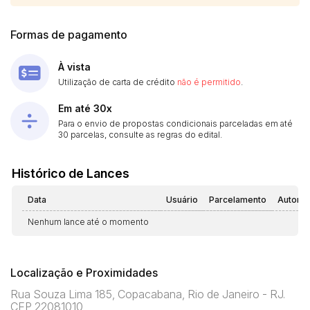
Formas de pagamento
À vista
Utilização de carta de crédito
não é permitido
.
Em até 30x
Para o envio de propostas condicionais parceladas em até
30 parcelas, consulte as regras do edital.
Histórico de Lances
Data
Usuário
Parcelamento
Automá
Nenhum lance até o momento
Localização e Proximidades
Rua Souza Lima 185, Copacabana, Rio de Janeiro - RJ.
CEP 22081010