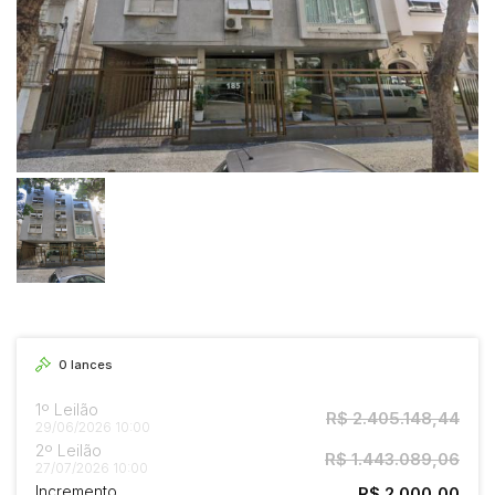
0
lances
1º Leilão
R$ 2.405.148,44
29/06/2026 10:00
2º Leilão
R$ 1.443.089,06
27/07/2026 10:00
Incremento
R$ 2.000,00