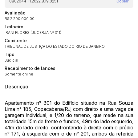
0802044-11.2022.8.19.0251
Copiar
Avaliação
R$ 2.200.000,00
Leiloeiro
IRANI FLORES (JUCERJA Nª 311)
Comitente
TRIBUNAL DE JUSTIÇA DO ESTADO DO RIO DE JANEIRO
Tipo
Judicial
Recebimento de lances
Somente online
Habilite-se para efetuar lances ou
Descrição
Histórico de Propostas
propostas
Envie sua Proposta
Apartamento n° 301 do Edifício situado na Rua Souza
(Art. 895, CPC)
Data
Usuário
Valor
Lima n° 185, Copacabana/RJ, com direito a uma vaga de
14/04/2025 18:43:11
TIAGOFELIPE
R$ 1,00
garagem individual, e 1/20 do terreno, que mede na sua
Clique aqui para fazer login
totalidade 15m de frente e fundos, 49m do lado esquerdo,
14/04/2025 18:43:11
TIAGOFELIPE
R$ 1,00
41m do lado direito, confrontando à direita com o prédio
14/04/2025 18:43:11
TIAGOFELIPE
R$ 1,00
n° 171, à esquerda com o de n° 201, ambos da referida